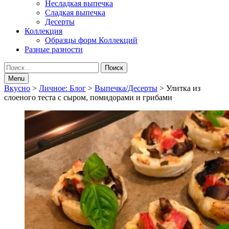
Несладкая выпечка
Сладкая выпечка
Десерты
Коллекция
Образцы форм Коллекций
Разные разности
Search
Найти:
Menu
Breadcrumbs
Вкусно
>
Личное: Блог
>
Выпечка/Десерты
>
Улитка из
слоеного теста с сыром, помидорами и грибами
navigation