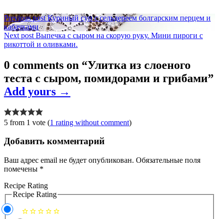
Навигация
Previous post
Куриный суп с сельдереем болгарским перцем и
кабачками
по
Next post
Выпечка с сыром на скорую руку. Мини пироги с
записям
рикоттой и оливками.
0 comments on “
Улитка из слоеного
теста с сыром, помидорами и грибами
”
Add yours →
5 from 1 vote (
1 rating without comment
)
Добавить комментарий
Ваш адрес email не будет опубликован.
Обязательные поля
помечены
*
Recipe Rating
Recipe Rating