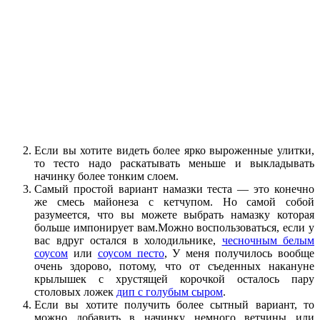
Если вы хотите видеть более ярко выроженные улитки,
то тесто надо раскатывать меньше и выкладывать
начинку более тонким слоем.
Самый простой вариант намазки теста — это конечно
же смесь майонеза с кетчупом. Но самой собой
разумеется, что вы можете выбрать намазку которая
больше импонирует вам.Можно воспользоваться, если у
вас вдруг остался в холодильнике,
чесночным белым
соусом
или
соусом песто
, У меня получилось вообще
очень здорово, потому, что от съеденных накануне
крылышек с хрустящей корочкой осталось пару
столовых ложек
дип с голубым сыром
.
Если вы хотите получить более сытный вариант, то
можно добавить в начинку немного ветчины или