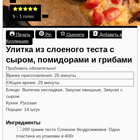
5
- 1 голос
Печать
Pin
Оцените
Добавить в
Коллекцию
Улитка из слоеного теста с
сыром, помидорами и грибами
Пробовать обязательно!
минуты
Время приготовления:
25
минуты
минуты
Общее время:
25
минуты
Блюдо:
Выпечка несладкая, Закуски овощные, Закуски с
сыром
Кухня:
Русская
Порции:
14
штук
Ингредиенты
▢
200
грамм
тесто
Слоеное бездрожжевое. Одна
пластина из упаковки в 400г