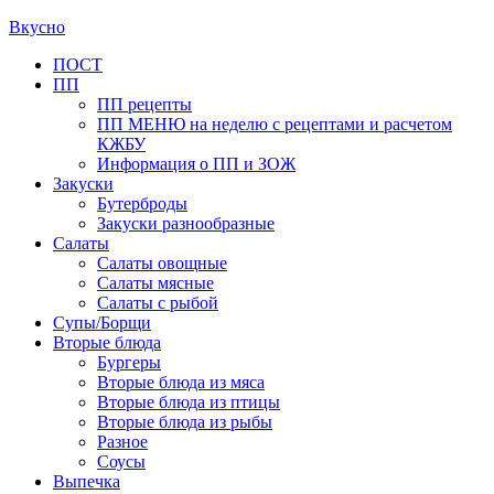
Вкусно
Primary
ПОСТ
ПП
Menu
ПП рецепты
ПП МЕНЮ на неделю с рецептами и расчетом
КЖБУ
Информация о ПП и ЗОЖ
Закуски
Бутерброды
Закуски разнообразные
Салаты
Салаты овощные
Салаты мясные
Салаты с рыбой
Супы/Борщи
Вторые блюда
Бургеры
Вторые блюда из мяса
Вторые блюда из птицы
Вторые блюда из рыбы
Разное
Соусы
Выпечка