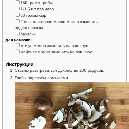
▢
150
грамм
грибы
▢
1-1,5
шт
помидор
▢
60
грамм
сыр
▢
2
ст.л.
оливковое масло
можно заменить
подсолнечным
▢
базилик
для намазки:
▢
кетчуп
можно заменить на ваш вкус
▢
майонез
можно заменить на ваш вкус
Инструкции
Ставим разогреваться духовку до 200градусов.
Грибы нарезаем ломтиками.