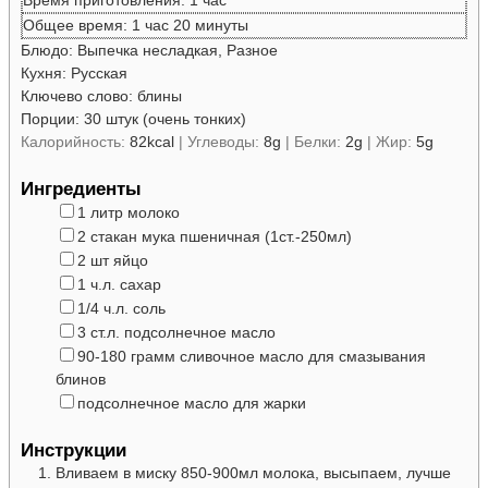
Время приготовления:
1
час
час
минуты
Общее время:
1
час
20
минуты
Блюдо:
Выпечка несладкая, Разное
Кухня:
Русская
Ключево слово:
блины
Порции:
30
штук (очень тонких)
Калорийность:
82
kcal
|
Углеводы:
8
g
|
Белки:
2
g
|
Жир:
5
g
Ингредиенты
▢
1
литр
молоко
▢
2
стакан
мука
пшеничная (1ст.-250мл)
▢
2
шт
яйцо
▢
1
ч.л.
сахар
▢
1/4
ч.л.
соль
▢
3
ст.л.
подсолнечное масло
▢
90-180
грамм
сливочное масло
для смазывания
блинов
▢
подсолнечное масло
для жарки
Инструкции
Вливаем в миску 850-900мл молока, высыпаем, лучше