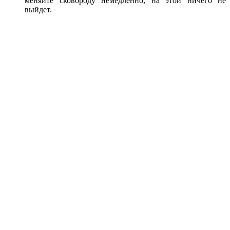
меняйте сковороду немедленно, на этой ничего не
выйдет.