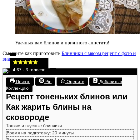
Удачных вам блинов и приятного аппетита!
Смотрите как приготовить
Блинчики с мясом рецепт с фото и
видео.
4.67
-
3
голосов
Печать
Pin
Оцените
Добавить в
Коллекцию
Рецепт тоненьких блинов или
Как жарить блины на
сковороде
Тонкие и вкусные блинчики
минуты
Время на подготовку:
20
минуты
час