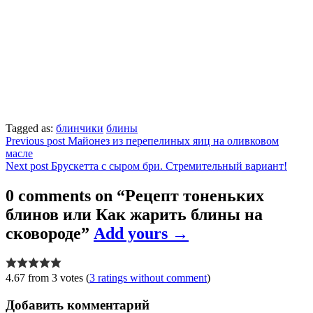
Tagged as:
блинчики
блины
Навигация
Previous post
Майонез из перепелиных яиц на оливковом
масле
по
Next post
Брускетта с сыром бри. Стремительный вариант!
записям
0 comments on “
Рецепт тоненьких
блинов или Как жарить блины на
сковороде
”
Add yours →
4.67 from 3 votes (
3 ratings without comment
)
Добавить комментарий