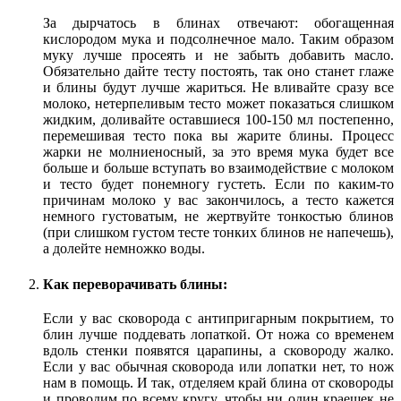
За дырчатось в блинах отвечают: обогащенная
кислородом мука и подсолнечное мало. Таким образом
муку лучше просеять и не забыть добавить масло.
Обязательно дайте тесту постоять, так оно станет глаже
и блины будут лучше жариться. Не вливайте сразу все
молоко, нетерпеливым тесто может показаться слишком
жидким, доливайте оставшиеся 100-150 мл постепенно,
перемешивая тесто пока вы жарите блины. Процесс
жарки не молниеносный, за это время мука будет все
больше и больше вступать во взаимодействие с молоком
и тесто будет понемногу густеть. Если по каким-то
причинам молоко у вас закончилось, а тесто кажется
немного густоватым, не жертвуйте тонкостью блинов
(при слишком густом тесте тонких блинов не напечешь),
а долейте немножко воды.
Как переворачивать блины:
Если у вас сковорода с антипригарным покрытием, то
блин лучше поддевать лопаткой. От ножа со временем
вдоль стенки появятся царапины, а сковороду жалко.
Если у вас обычная сковорода или лопатки нет, то нож
нам в помощь. И так, отделяем край блина от сковороды
и проводим по всему кругу, чтобы ни один краешек не