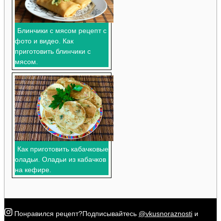
Блинчики с мясом рецепт с
фото и видео. Как
приготовить блинчики с
мясом.
Как приготовить кабачковые
оладьи. Оладьи из кабачков
на кефире.
Понравился рецепт?
Подписывайтесь
@vkusnoraznosti
и