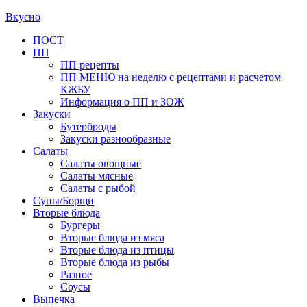
Вкусно
Primary
ПОСТ
ПП
Menu
ПП рецепты
ПП МЕНЮ на неделю с рецептами и расчетом
КЖБУ
Информация о ПП и ЗОЖ
Закуски
Бутерброды
Закуски разнообразные
Салаты
Салаты овощные
Салаты мясные
Салаты с рыбой
Супы/Борщи
Вторые блюда
Бургеры
Вторые блюда из мяса
Вторые блюда из птицы
Вторые блюда из рыбы
Разное
Соусы
Выпечка