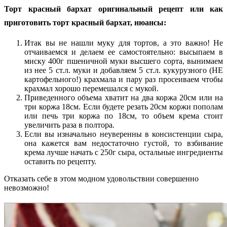
Торт красный бархат оригинальный рецепт или как
приготовить торт красный бархат, нюансы:
Итак вы не нашли муку для тортов, а это важно! Не
отчаиваемся и делаем ее самостоятельно: высыпаем в
миску 400г пшеничной муки высшего сорта, вынимаем
из нее 5 ст.л. муки и добавляем 5 ст.л. кукурузного (НЕ
картофельного!) крахмала и пару раз просеиваем чтобы
крахмал хорошо перемешался с мукой.
Приведенного объема хватит на два коржа 20см или на
три коржа 18см. Если будете резать 20см коржи пополам
или печь три коржа по 18см, то объем крема стоит
увеличить раза в полтора.
Если вы изначально неуверенны в консистенции сыра,
она кажется вам недостаточно густой, то взбивание
крема лучше начать с 250г сыра, остальные ингредиенты
оставить по рецепту.
Отказать себе в этом модном удовольствии совершенно
невозможно!