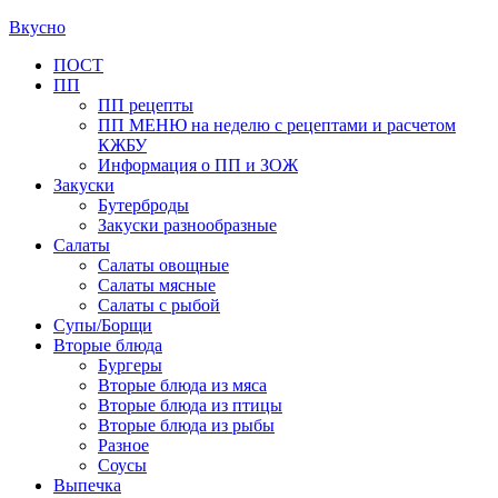
Вкусно
Primary
ПОСТ
ПП
Menu
ПП рецепты
ПП МЕНЮ на неделю с рецептами и расчетом
КЖБУ
Информация о ПП и ЗОЖ
Закуски
Бутерброды
Закуски разнообразные
Салаты
Салаты овощные
Салаты мясные
Салаты с рыбой
Супы/Борщи
Вторые блюда
Бургеры
Вторые блюда из мяса
Вторые блюда из птицы
Вторые блюда из рыбы
Разное
Соусы
Выпечка