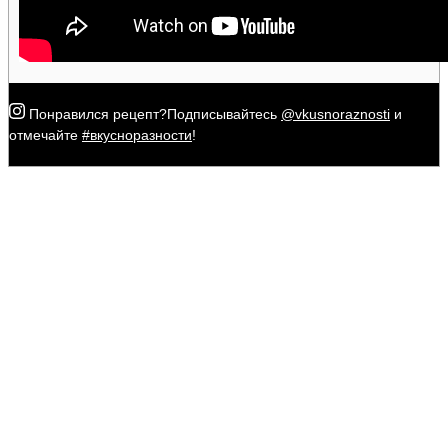
Понравился рецепт?
Подписывайтесь
@vkusnoraznosti
и
отмечайте
#вкусноразности
!