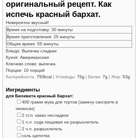
оригинальный рецепт. Как
испечь красный бархат.
Невероятно вкусный!
минуты
Время на подготовку:
30
минуты
минуты
Время приготовления:
25
минуты
минуты
Общее время:
55
минуты
Блюдо:
Выпечка сладкая
Кухня:
Американская
Ключево слово:
выпечка
Порции:
10
порций
Калорийность:
793
kcal
|
Углеводы:
75
g
|
Белки:
7
g
|
Жир:
53
g
Ингредиенты
для Бисквита красный бархат:
▢
400
грамм
мука
для тортов (замену смотрите в
нюансах)
▢
2
ст.л.
какао
несладкое
▢
1
ч.л.
сода пищевая
не разрыхлитель
▢
2
ч.л.
разрыхлитель
▢
соль
щепотка