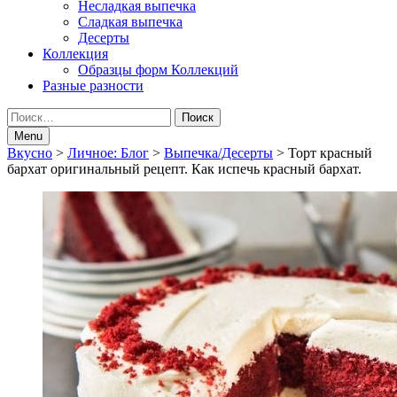
Несладкая выпечка
Сладкая выпечка
Десерты
Коллекция
Образцы форм Коллекций
Разные разности
Search
Найти:
Menu
Breadcrumbs
Вкусно
>
Личное: Блог
>
Выпечка/Десерты
>
Торт красный
бархат оригинальный рецепт. Как испечь красный бархат.
navigation