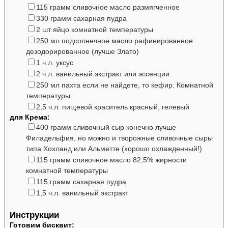
▢
115
грамм
сливочное масло
размягченное
▢
330
грамм
сахарная пудра
▢
2
шт
яйцо
комнатной температуры
▢
250
мл
подсолнечное масло
рафинированное
дезодорированное (лучше Злато)
▢
1
ч.л.
уксус
▢
2
ч.л.
ванильный экстракт
или эссенции
▢
250
мл
пахта
если не найдете, то кефир. Комнатной
температуры.
▢
2,5
ч.л.
пищевой краситель
красный, гелевый
для Крема:
▢
400
грамм
сливочный сыр
конечно лучше
Филадельфия, но можно и творожные сливочные сыры
типа Хохланд или Альметте (хорошо охлажденный!)
▢
115
грамм
сливочное масло
82,5% жирности
комнатной температуры
▢
115
грамм
сахарная пудра
▢
1,5
ч.л.
ванильный экстракт
Инструкции
Готовим бисквит: