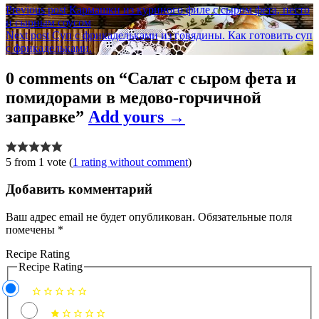
Навигация
Previous post
Кармашки из куриного филе с сыром фета, песто
и сырным соусом
по
Next post
Суп с фрикадельками из говядины. Как готовить суп
записям
с фрикадельками.
0 comments on “
Салат с сыром фета и
помидорами в медово-горчичной
заправке
”
Add yours →
5 from 1 vote (
1 rating without comment
)
Добавить комментарий
Ваш адрес email не будет опубликован.
Обязательные поля
помечены
*
Recipe Rating
Recipe Rating