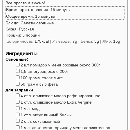
Все просто и вкусно!
минуты
Время приготовления:
15
минуты
минуты
Общее время:
15
минуты
Блюдо:
Салаты овощные
Кухня:
Русская
Порции:
5
порций
Калорийность:
175
kcal
|
Углеводы:
7
g
|
Белки:
3
g
|
Жир:
16
g
Ингредиенты
Основные:
▢
2
шт
помидор
у меня розовые около 300г
▢
1,5
шт
огурец
около 200г
▢
100
грамм
салат
микс
▢
50
грамм
сыр фета
для заправки
▢
4
ст.л.
оливковое масло
рафинированное
▢
1
ст.л.
оливковое масло
Extra Vergine
▢
1
ч.л.
мед
▢
1
ст.л.
уксус
винный белый
▢
2
ст.л.
сок
лимонный
▢
1
ч.л.
дижонская горчица
у меня деликатесная