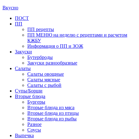
Вкусно
Primary
ПОСТ
ПП
Menu
ПП рецепты
ПП МЕНЮ на неделю с рецептами и расчетом
КЖБУ
Информация о ПП и ЗОЖ
Закуски
Бутерброды
Закуски разнообразные
Салаты
Салаты овощные
Салаты мясные
Салаты с рыбой
Супы/Борщи
Вторые блюда
Бургеры
Вторые блюда из мяса
Вторые блюда из птицы
Вторые блюда из рыбы
Разное
Соусы
Выпечка