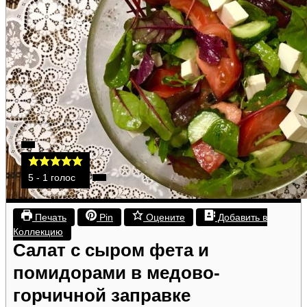
5
- 1 голос
Печать
Pin
Оцените
Добавить в
Коллекцию
Салат с сыром фета и
помидорами в медово-
горчичной заправке