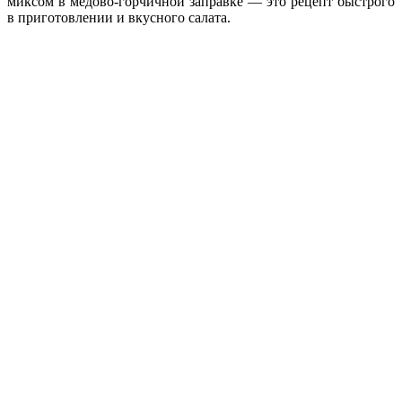
миксом в медово-горчичной заправке — это рецепт быстрого
в приготовлении и вкусного салата.