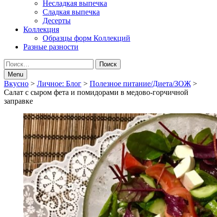
Несладкая выпечка
Сладкая выпечка
Десерты
Коллекция
Образцы форм Коллекций
Разные разности
Search
Найти:
Menu
Breadcrumbs
Вкусно
>
Личное: Блог
>
Полезное питание/Диета/ЗОЖ
>
Салат с сыром фета и помидорами в медово-горчичной
navigation
заправке