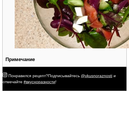
Примечание
Понравился рецепт?
Подписывайтесь
@vkusnoraznosti
и
отмечайте
#вкусноразности
!