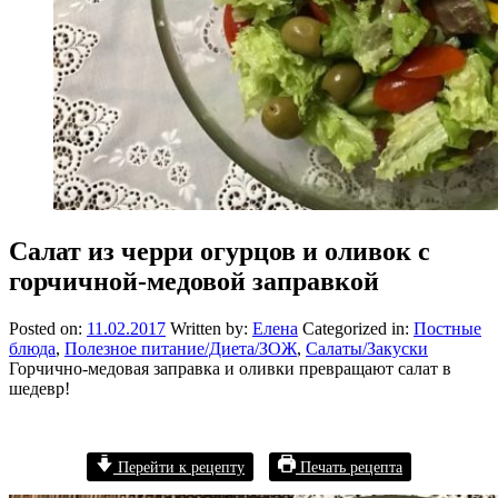
Салат из черри огурцов и оливок с
горчичной-медовой заправкой
Posted on:
11.02.2017
Written by:
Елена
Categorized in:
Постные
блюда
,
Полезное питание/Диета/ЗОЖ
,
Салаты/Закуски
Горчично-медовая заправка и оливки превращают салат в
шедевр!
Перейти к рецепту
Печать рецепта