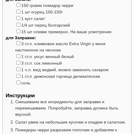
▢
150
грамм
помидор
черри
▢
1
шт
огурец
100-150г
▢
1
куст
салат
▢
1/4
шт
перец болгарский
▢
15
шт
оливки
примерно. На ваше усмотрение.
для Заправки:
▢
3
ст.л.
оливковое масло
Extra Virgin у меня
настоенное на чесноке
▢
1
ст.л.
уксус
винный белый
▢
3
ст.л.
сок
лимонный
▢
1
ч.л.
мед
жидкий, можно заменить сахаром
▢
1
ст.л.
дижонская горчица
деликатесная
▢
соль
Инструкции
Смешиваем все ингредиенты для заправки и
перемешиваем. Попробуйте, заправка должна быть
вкусной.
Салат рвем на небольшие кусочки и кладем в салатник.
Помидоры черри разрезаем пополам и добавлям к