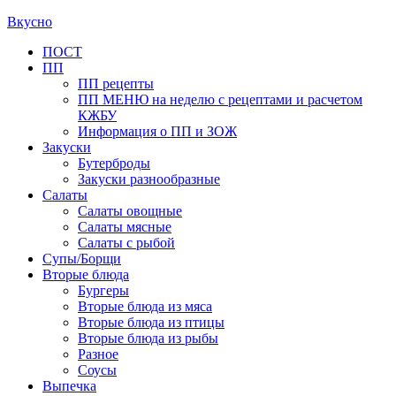
Вкусно
Primary
ПОСТ
ПП
Menu
ПП рецепты
ПП МЕНЮ на неделю с рецептами и расчетом
КЖБУ
Информация о ПП и ЗОЖ
Закуски
Бутерброды
Закуски разнообразные
Салаты
Салаты овощные
Салаты мясные
Салаты с рыбой
Супы/Борщи
Вторые блюда
Бургеры
Вторые блюда из мяса
Вторые блюда из птицы
Вторые блюда из рыбы
Разное
Соусы
Выпечка