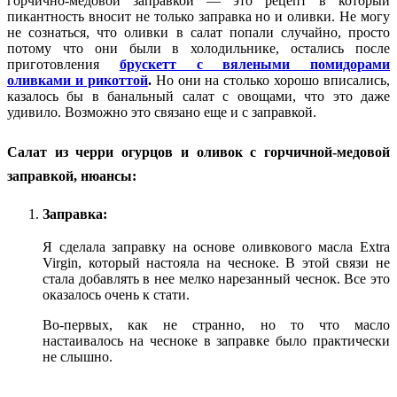
горчично-медовой заправкой — это рецепт в который
пикантность вносит не только заправка но и оливки. Не могу
не сознаться, что оливки в салат попали случайно, просто
потому что они были в холодильнике, остались после
приготовления
брускетт с вялеными помидорами
оливками и рикоттой
.
Но они на столько хорошо вписались,
казалось бы в банальный салат с овощами, что это даже
удивило. Возможно это связано еще и с заправкой.
Салат из черри огурцов и оливок с горчичной-медовой
заправкой, нюансы:
Заправка:
Я сделала заправку на основе оливкового масла Extra
Virgin, который настояла на чесноке. В этой связи не
стала добавлять в нее мелко нарезанный чеснок. Все это
оказалось очень к стати.
Во-первых, как не странно, но то что масло
настаивалось на чесноке в заправке было практически
не слышно.