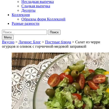
Несладкая выпечка
Сладкая выпечка
Десерты
Коллекция
Образцы форм Коллекций
Разные разности
Search
Найти:
Menu
Breadcrumbs
Вкусно
>
Личное: Блог
>
Постные блюда
>
Салат из черри
огурцов и оливок с горчичной-медовой заправкой
navigation