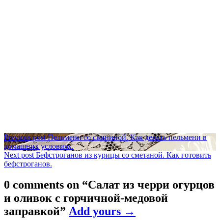
Навигация
Previous post
Пельмени со свининой. Как делать пельмени в
домашних условиях.
по
Next post
Бефстроганов из курицы со сметаной. Как готовить
записям
бефстроганов.
0 comments on “
Салат из черри огурцов
и оливок с горчичной-медовой
заправкой
”
Add yours →