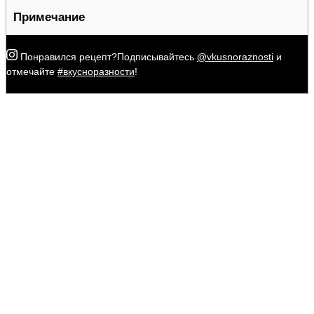
Примечание
Понравился рецепт?
Подписывайтесь
@vkusnoraznosti
и
отмечайте
#вкусноразности
!