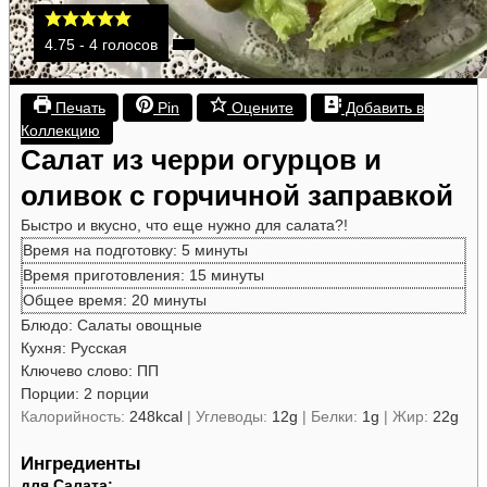
4.75
-
4
голосов
Печать
Pin
Оцените
Добавить в
Коллекцию
Салат из черри огурцов и
оливок с горчичной заправкой
Быстро и вкусно, что еще нужно для салата?!
минуты
Время на подготовку:
5
минуты
минуты
Время приготовления:
15
минуты
минуты
Общее время:
20
минуты
Блюдо:
Салаты овощные
Кухня:
Русская
Ключево слово:
ПП
Порции:
2
порции
Калорийность:
248
kcal
|
Углеводы:
12
g
|
Белки:
1
g
|
Жир:
22
g
Ингредиенты
для Салата: