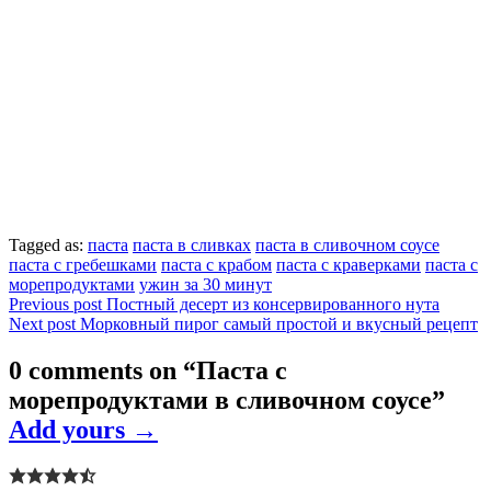
Tagged as:
паста
паста в сливках
паста в сливочном соусе
паста с гребешками
паста с крабом
паста с краверками
паста с
морепродуктами
ужин за 30 минут
Навигация
Previous post
Постный десерт из консервированного нута
Next post
Морковный пирог самый простой и вкусный рецепт
по
записям
0 comments on “
Паста с
морепродуктами в сливочном соусе
”
Add yours →