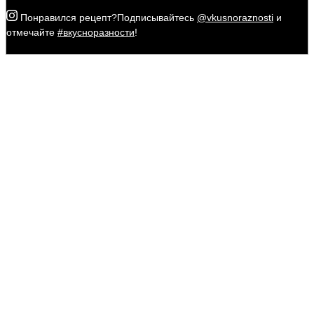
Понравился рецепт?
Подписывайтесь
@vkusnoraznosti
и
отмечайте
#вкусноразности
!