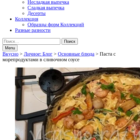
Несладкая выпечка
Сладкая выпечка
Десерты
Коллекция
Образцы форм Коллекций
Разные разности
Search
Найти:
Menu
Breadcrumbs
Вкусно
>
Личное: Блог
>
Основные блюда
>
Паста с
морепродуктами в сливочном соусе
navigation