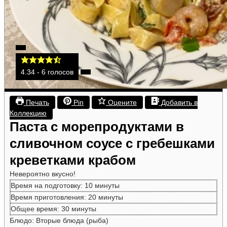
4.34
-
6
голосов
Печать
Pin
Оцените
Добавить в
Коллекцию
Паста с морепродуктами в
сливочном соусе с гребешками
креветками крабом
Невероятно вкусно!
минуты
Время на подготовку:
10
минуты
минуты
Время приготовления:
20
минуты
минуты
Общее время:
30
минуты
Блюдо:
Вторые блюда (рыба)