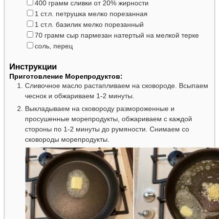
▢
400
грамм
сливки
от 20% жирности
▢
1
ст.л.
петрушка
мелко порезанная
▢
1
ст.л.
базилик
мелко порезанный
▢
70
грамм
сыр пармезан
натертый на мелкой терке
▢
соль, перец
Инструкции
Приготовление Морепродуктов:
Сливочное масло растапливаем на сковороде. Всыпаем
чеснок и обжариваем 1-2 минуты.
Выкладываем на сковороду размороженные и
просушенные морепродукты, обжариваем с каждой
стороны по 1-2 минуты до румяности. Снимаем со
сковороды морепродукты.