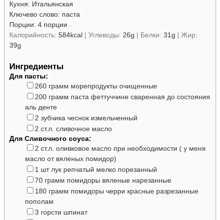
Кухня:
Итальянская
Ключево слово:
паста
Порции:
4
порции
Калорийность:
584
kcal
|
Углеводы:
26
g
|
Белки:
31
g
|
Жир:
39
g
Ингредиенты
Для пасты:
▢
260
грамм
морепродукты
очищенные
▢
200
грамм
паста феттуччине
сваренная до состояния
аль денте
▢
2
зубчика
чеснок
измельченный
▢
2
ст.л.
сливочное масло
Для Сливочного соуса:
▢
2
ст.л.
оливковое масло
при необходимости ( у меня
масло от вяленых помидор)
▢
1
шт
лук репчатый
мелко порезанный
▢
70
грамм
помидоры вяленые
нарезанные
▢
180
грамм
помидоры черри красные
разрезанные
пополам
▢
3
горсти
шпинат