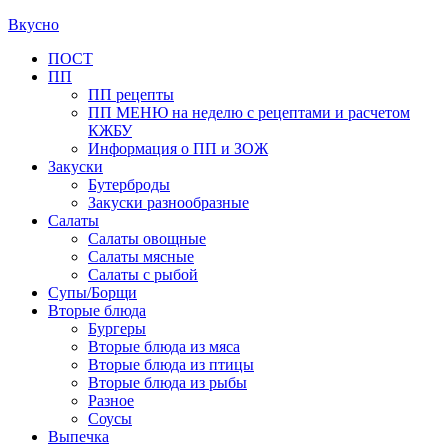
Вкусно
Primary
ПОСТ
ПП
Menu
ПП рецепты
ПП МЕНЮ на неделю с рецептами и расчетом
КЖБУ
Информация о ПП и ЗОЖ
Закуски
Бутерброды
Закуски разнообразные
Салаты
Салаты овощные
Салаты мясные
Салаты с рыбой
Супы/Борщи
Вторые блюда
Бургеры
Вторые блюда из мяса
Вторые блюда из птицы
Вторые блюда из рыбы
Разное
Соусы
Выпечка