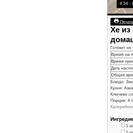
4.34
-
Печат
Хе из
дома
Готовит не 
Время на п
Время при
Дать насто
Общее вр
Блюдо:
Зак
Кухня:
Азиа
Ключево с
Порции:
4
Калорийно
Ингреди
▢
1
ш
▢
1
ш