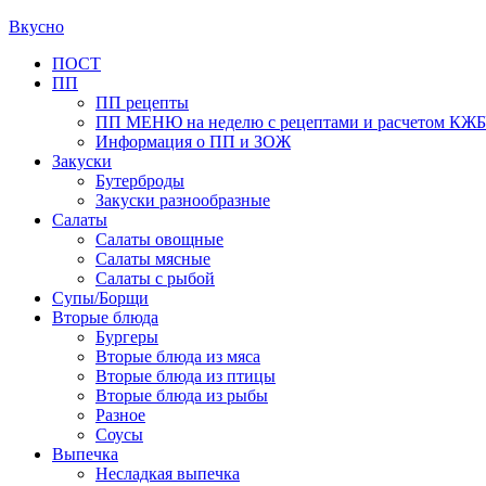
Вкусно
Primary
ПОСТ
ПП
Menu
ПП рецепты
ПП МЕНЮ на неделю с рецептами и расчетом КЖ
Информация о ПП и ЗОЖ
Закуски
Бутерброды
Закуски разнообразные
Салаты
Салаты овощные
Салаты мясные
Салаты с рыбой
Супы/Борщи
Вторые блюда
Бургеры
Вторые блюда из мяса
Вторые блюда из птицы
Вторые блюда из рыбы
Разное
Соусы
Выпечка
Несладкая выпечка