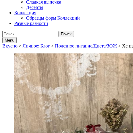
Сладкая выпечка
Десерты
Коллекция
Образцы форм Коллекций
Разные разности
Search
Найти:
Menu
Breadcrumbs
Вкусно
>
Личное: Блог
>
Полезное питание/Диета/ЗОЖ
>
Хе и
navigation