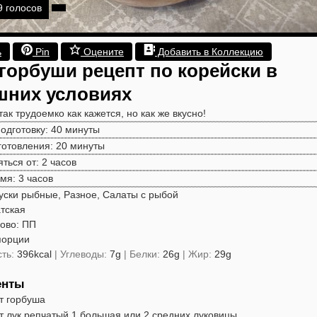
9
голосов
ь
Pin
Оцените
Добавить в Коллекцию
 горбуши рецепт по корейски в
шних условиях
так трудоемко как кажется, но как же вкусно!
минуты
одготовку:
40
минуты
минуты
готовления:
20
минуты
часов
яться от:
2
часов
часов
емя:
3
часов
уски рыбные, Разное, Салаты с рыбой
тская
лово:
ПП
порции
сть:
396
kcal
|
Углеводы:
7
g
|
Белки:
26
g
|
Жир:
29
g
енты
т
горбуша
т
лук репчатый
1 большая или 2 средних луковицы