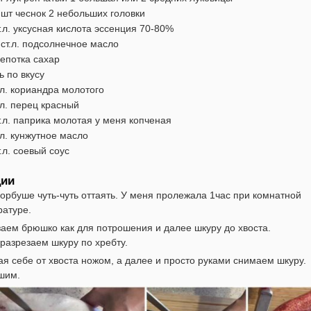
шт
чеснок
2 небольших головки
.л.
уксусная кислота
эссенция 70-80%
ст.л.
подсолнечное масло
епотка
сахар
ь
по вкусу
л.
кориандра
молотого
л.
перец красный
.л.
паприка молотая
у меня копченая
л.
кунжутное масло
.л.
соевый соус
ции
орбуше чуть-чуть оттаять. У меня пролежала 1час при комнатной
ратуре.
аем брюшко как для потрошения и далее шкуру до хвоста.
разрезаем шкуру по хребту.
я себе от хвоста ножом, а далее и просто руками снимаем шкуру.
шим.