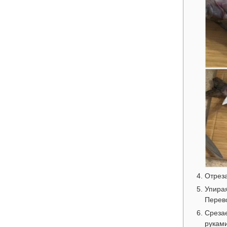
Отреза
Упирая
Перево
Среза
руками