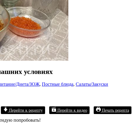
омашних условиях
питание/Диета/ЗОЖ
,
Постные блюда
,
Салаты/Закуски
Перейти к рецепту
Перейти к видео
Печать рецепта
мендую попробовать!