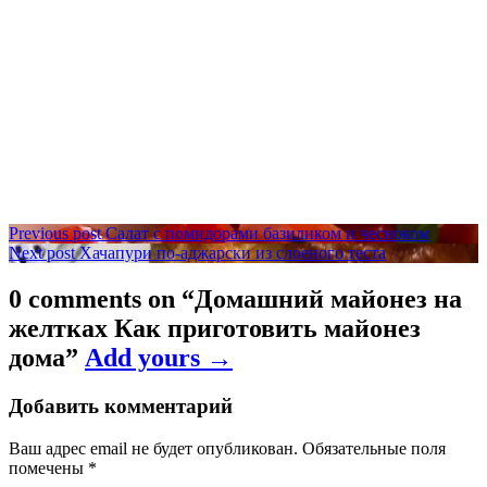
Навигация
Previous post
Салат с помидорами базиликом и чесноком
Next post
Хачапури по-аджарски из слоеного теста
по
записям
0 comments on “
Домашний майонез на
желтках Как приготовить майонез
дома
”
Add yours →
Добавить комментарий
Ваш адрес email не будет опубликован.
Обязательные поля
помечены
*