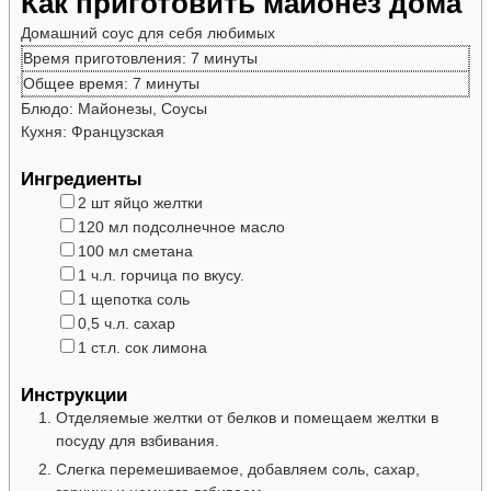
Как приготовить майонез дома
Домашний соус для себя любимых
минуты
Время приготовления:
7
минуты
минуты
Общее время:
7
минуты
Блюдо:
Майонезы, Соусы
Кухня:
Французская
Ингредиенты
▢
2
шт
яйцо
желтки
▢
120
мл
подсолнечное масло
▢
100
мл
сметана
▢
1
ч.л.
горчица
по вкусу.
▢
1
щепотка
соль
▢
0,5
ч.л.
сахар
▢
1
ст.л.
сок
лимона
Инструкции
Отделяемые желтки от белков и помещаем желтки в
посуду для взбивания.
Слегка перемешиваемое, добавляем соль, сахар,