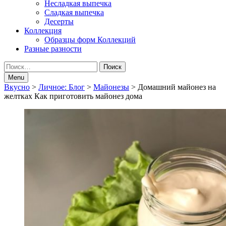
Несладкая выпечка
Сладкая выпечка
Десерты
Коллекция
Образцы форм Коллекций
Разные разности
Search
Найти:
Menu
Breadcrumbs
Вкусно
>
Личное: Блог
>
Майонезы
>
Домашний майонез на
желтках Как приготовить майонез дома
navigation