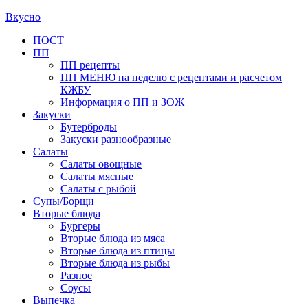
Вкусно
Primary
ПОСТ
ПП
Menu
ПП рецепты
ПП МЕНЮ на неделю с рецептами и расчетом
КЖБУ
Информация о ПП и ЗОЖ
Закуски
Бутерброды
Закуски разнообразные
Салаты
Салаты овощные
Салаты мясные
Салаты с рыбой
Супы/Борщи
Вторые блюда
Бургеры
Вторые блюда из мяса
Вторые блюда из птицы
Вторые блюда из рыбы
Разное
Соусы
Выпечка