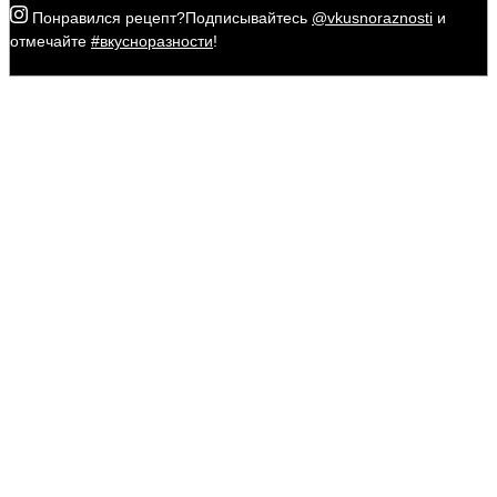
Понравился рецепт?
Подписывайтесь
@vkusnoraznosti
и
отмечайте
#вкусноразности
!