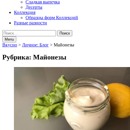
Сладкая выпечка
Десерты
Коллекция
Образцы форм Коллекций
Разные разности
Search
Найти:
Menu
Breadcrumbs
Вкусно
>
Личное: Блог
>
Майонезы
navigation
Рубрика:
Майонезы