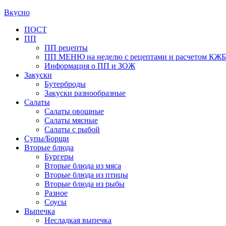
Вкусно
Primary
ПОСТ
ПП
Menu
ПП рецепты
ПП МЕНЮ на неделю с рецептами и расчетом КЖ
Информация о ПП и ЗОЖ
Закуски
Бутерброды
Закуски разнообразные
Салаты
Салаты овощные
Салаты мясные
Салаты с рыбой
Супы/Борщи
Вторые блюда
Бургеры
Вторые блюда из мяса
Вторые блюда из птицы
Вторые блюда из рыбы
Разное
Соусы
Выпечка
Несладкая выпечка