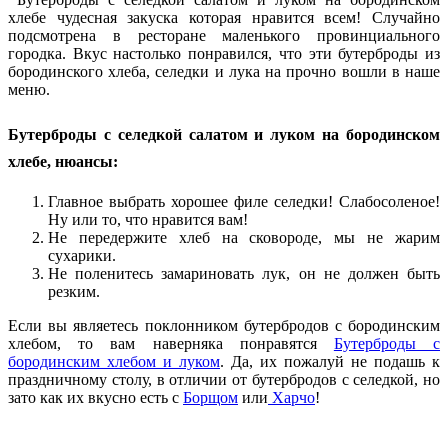
хлебе чудесная закуска которая нравится всем! Случайно
подсмотрена в ресторане маленького провинциального
городка. Вкус настолько понравился, что эти бутерброды из
бородинского хлеба, селедки и лука на прочно вошли в наше
меню.
Бутерброды с селедкой салатом и луком на бородинском
хлебе, нюансы:
Главное выбрать хорошее филе селедки! Слабосоленое!
Ну или то, что нравится вам!
Не передержите хлеб на сковороде, мы не жарим
сухарики.
Не поленитесь замариновать лук, он не должен быть
резким.
Если вы являетесь поклонником бутербродов с бородинским
хлебом, то вам наверняка понравятся
Бутерброды с
бородинским хлебом и луком
. Да, их пожалуй не подашь к
праздничному столу, в отличии от бутербродов с селедкой, но
зато как их вкусно есть с
Борщом
или
Харчо
!