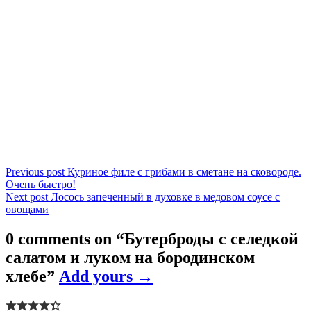
Навигация
Previous post
Куриное филе с грибами в сметане на сковороде.
Очень быстро!
по
Next post
Лосось запеченный в духовке в медовом соусе с
записям
овощами
0 comments on “
Бутерброды с селедкой
салатом и луком на бородинском
хлебе
”
Add yours →