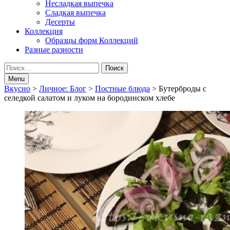
Несладкая выпечка
Сладкая выпечка
Десерты
Коллекция
Образцы форм Коллекций
Разные разности
Search
Найти:
Menu
Breadcrumbs
Вкусно
>
Личное: Блог
>
Постные блюда
>
Бутерброды с
селедкой салатом и луком на бородинском хлебе
navigation