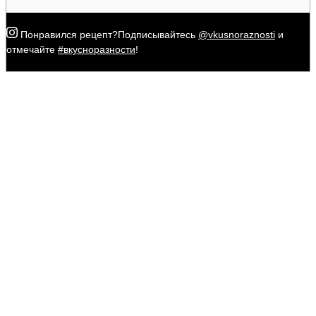
Понравился рецепт?
Подписывайтесь
@vkusnoraznosti
и
отмечайте
#вкусноразности
!