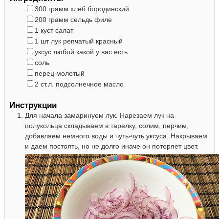
▢
300
грамм
хлеб бородинский
▢
200
грамм
сельдь филе
▢
1
куст
салат
▢
1
шт
лук репчатый красный
▢
уксус
любой какой у вас есть
▢
соль
▢
перец молотый
▢
2
ст.л.
подсолнечное масло
Инструкции
Для начала замаринуем лук. Нарезаем лук на
полукольца складываем в тарелку, солим, перчим,
добавляем немного воды и чуть-чуть уксуса. Накрываем
и даем постоять, но не долго иначе он потеряет цвет.