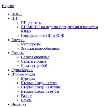
Вкусно
Primary
ПОСТ
ПП
Menu
ПП рецепты
ПП МЕНЮ на неделю с рецептами и расчетом
КЖБУ
Информация о ПП и ЗОЖ
Закуски
Бутерброды
Закуски разнообразные
Салаты
Салаты овощные
Салаты мясные
Салаты с рыбой
Супы/Борщи
Вторые блюда
Бургеры
Вторые блюда из мяса
Вторые блюда из птицы
Вторые блюда из рыбы
Разное
Соусы
Выпечка