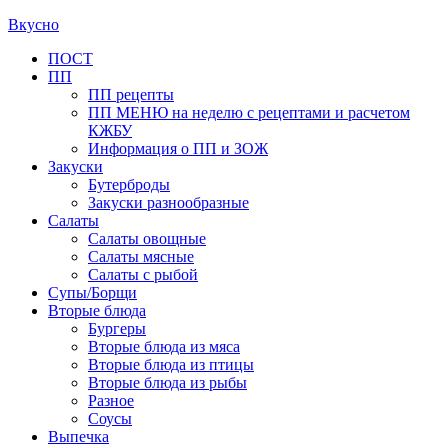
Вкусно
Primary
ПОСТ
ПП
Menu
ПП рецепты
ПП МЕНЮ на неделю с рецептами и расчетом
КЖБУ
Информация о ПП и ЗОЖ
Закуски
Бутерброды
Закуски разнообразные
Салаты
Салаты овощные
Салаты мясные
Салаты с рыбой
Супы/Борщи
Вторые блюда
Бургеры
Вторые блюда из мяса
Вторые блюда из птицы
Вторые блюда из рыбы
Разное
Соусы
Выпечка