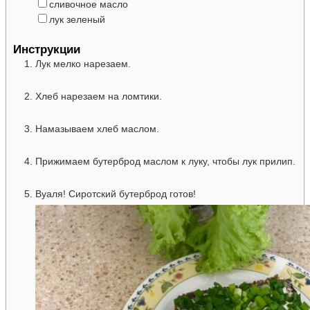
▢
сливочное масло
▢
лук
зеленый
Инструкции
Лук мелко нарезаем.
Хлеб нарезаем на ломтики.
Намазываем хлеб маслом.
Прижимаем бутерброд маслом к луку, чтобы лук прилип.
Вуаля! Сиротский бутерброд готов!