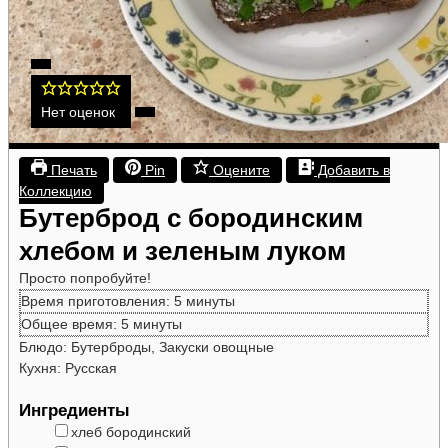
Нет оценок
Печать
Pin
Оцените
Добавить в
Коллекцию
Бутерброд с бородинским
хлебом и зеленым луком
Просто попробуйте!
минуты
Время приготовления:
5
минуты
минуты
Общее время:
5
минуты
Блюдо:
Бутерброды, Закуски овощные
Кухня:
Русская
Ингредиенты
▢
хлеб
бородинский