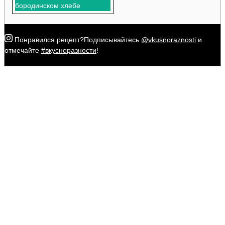
бородинском хлебе
Понравился рецепт?
Подписывайтесь
@vkusnoraznosti
и
отмечайте
#вкусноразности
!