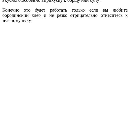
вкусного,особенно вприкуску к борщу или супу!
Конечно это будет работать только если вы любите
бородинский хлеб и не резко отрицательно отнеситесь к
зеленому луку.