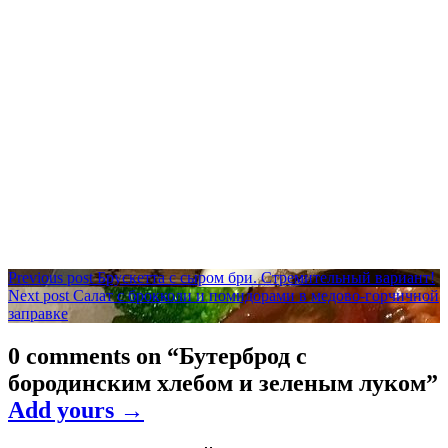
Навигация
Previous post
Брускетта с сыром бри. Стремительный вариант!
Next post
Салат с брокколи и помидорами в медово-горчичной
по
заправке
записям
0 comments on “
Бутерброд с
бородинским хлебом и зеленым луком
”
Add yours →