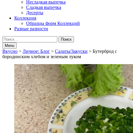
Несладкая выпечка
Сладкая выпечка
Десерты
Коллекция
Образцы форм Коллекций
Разные разности
Search
Найти:
Menu
Breadcrumbs
Вкусно
>
Личное: Блог
>
Салаты/Закуски
>
Бутерброд с
бородинским хлебом и зеленым луком
navigation