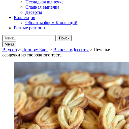
Несладкая выпечка
Сладкая выпечка
Десерты
Коллекция
Образцы форм Коллекций
Разные разности
Search
Найти:
Menu
Breadcrumbs
Вкусно
>
Личное: Блог
>
Выпечка/Десерты
>
Печенье
сердечки из творожного теста
navigation