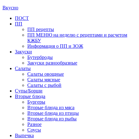
Вкусно
Primary
ПОСТ
ПП
Menu
ПП рецепты
ПП МЕНЮ на неделю с рецептами и расчетом
КЖБУ
Информация о ПП и ЗОЖ
Закуски
Бутерброды
Закуски разнообразные
Салаты
Салаты овощные
Салаты мясные
Салаты с рыбой
Супы/Борщи
Вторые блюда
Бургеры
Вторые блюда из мяса
Вторые блюда из птицы
Вторые блюда из рыбы
Разное
Соусы
Выпечка