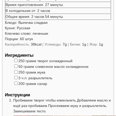
минуты
Время приготовления:
27
минуты
часов
В холодильник от:
2
часов
часов
минуты
Общее время:
2
часов
54
минуты
Блюдо:
Выпечка сладкая
Кухня:
Русская
Ключево слово:
печеньки
Порции:
60
штук
Калорийность:
38
kcal
|
Углеводы:
7
g
|
Белки:
1
g
|
Жир:
1
g
Ингредиенты
▢
250
грамм
творог
охлажденный
▢
50
грамм
сливочное масло
охлажденное
▢
250
грамм
мука
▢
3
ч.л.
разрыхлитель
▢
200
грамм
сахар
Инструкции
Пробиваем творог чтобы измельчить.
Добавляем масло и
ещё раз пробиваем.
Просеиваем муку и разрыхлитель.
Замешиваем тесто.