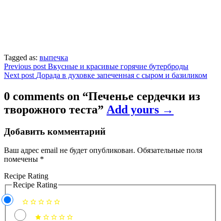
Tagged as:
выпечка
Навигация
Previous post
Вкусные и красивые горячие бутерброды
Next post
Дорада в духовке запеченная с сыром и базиликом
по
записям
0 comments on “
Печенье сердечки из
творожного теста
”
Add yours →
Добавить комментарий
Ваш адрес email не будет опубликован.
Обязательные поля
помечены
*
Recipe Rating
Recipe Rating