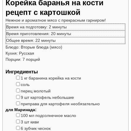
Корейка баранья на кости
рецепт с картошкой
Нежное и ароматное мясо с прекрасным гарниром!
минуты
Время на подготовку:
2
минуты
минуты
Время приготовления:
20
минуты
минуты
Общее время:
22
минуты
Блюдо:
Вторые блюда (мясо)
Кухня:
Русская
Порции:
7
порций
Ингредиенты
▢
1
кг
баранина
корейка на кости
▢
соль
▢
перец молотый
▢
9
шт
картофель
небольшие
▢
приправа для картофеля
необязательно
для Маринада:
▢
100
мл
подсолнечное масло
▢
3
шт
киви
▢
6
зубчик
чеснок