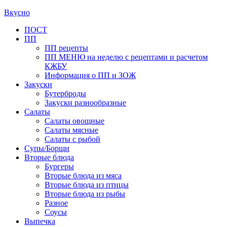
Вкусно
Primary
ПОСТ
ПП
Menu
ПП рецепты
ПП МЕНЮ на неделю с рецептами и расчетом
КЖБУ
Информация о ПП и ЗОЖ
Закуски
Бутерброды
Закуски разнообразные
Салаты
Салаты овощные
Салаты мясные
Салаты с рыбой
Супы/Борщи
Вторые блюда
Бургеры
Вторые блюда из мяса
Вторые блюда из птицы
Вторые блюда из рыбы
Разное
Соусы
Выпечка