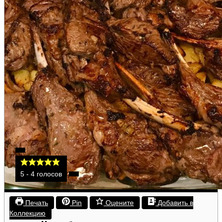
5
-
4
голосов
Печать
Pin
Оцените
Добавить в
Коллекцию