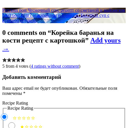
Навигация
Previous post
Чесночный соус рецепт со сметаной и майонезом
Next post
Суп с макаронами и курицей. Быстрый суп с
по
куриной грудкой.
записям
0 comments on “
Корейка баранья на
кости рецепт с картошкой
”
Add yours
→
5 from 4 votes (
4 ratings without comment
)
Добавить комментарий
Ваш адрес email не будет опубликован.
Обязательные поля
помечены
*
Recipe Rating
Recipe Rating