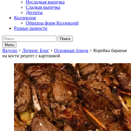
Несладкая выпечка
Сладкая выпечка
Десерты
Коллекция
Образцы форм Коллекций
Разные разности
Search
Найти:
Menu
Breadcrumbs
Вкусно
>
Личное: Блог
>
Основные блюда
>
Корейка баранья
на кости рецепт с картошкой
navigation