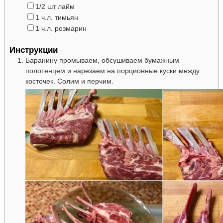
▢
1/2
шт
лайм
▢
1
ч.л.
тимьян
▢
1
ч.л.
розмарин
Инструкции
Баранину промываем, обсушиваем бумажным
полотенцем и нарезаем на порционные куски между
косточек. Солим и перчим.